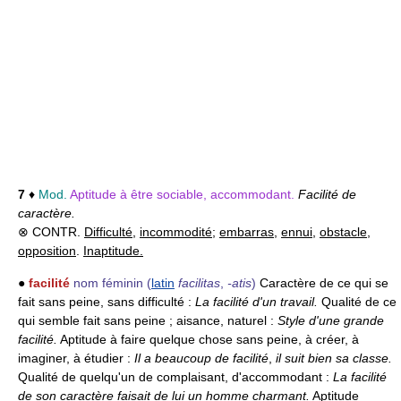
7
♦
Mod.
Aptitude à être sociable, accommodant.
Facilité de
caractère.
⊗ CONTR.
Difficulté
,
incommodité
;
embarras
,
ennui
,
obstacle
,
opposition
.
Inaptitude.
●
facilité
nom féminin
(
latin
facilitas
,
-atis
)
Caractère de ce qui se
fait sans peine, sans difficulté :
La facilité d'un travail.
Qualité de ce
qui semble fait sans peine ; aisance, naturel :
Style d'une grande
facilité.
Aptitude à faire quelque chose sans peine, à créer, à
imaginer, à étudier :
Il a beaucoup de facilité
,
il suit bien sa classe.
Qualité de quelqu'un de complaisant, d'accommodant :
La facilité
de son caractère faisait de lui un homme charmant.
Aptitude