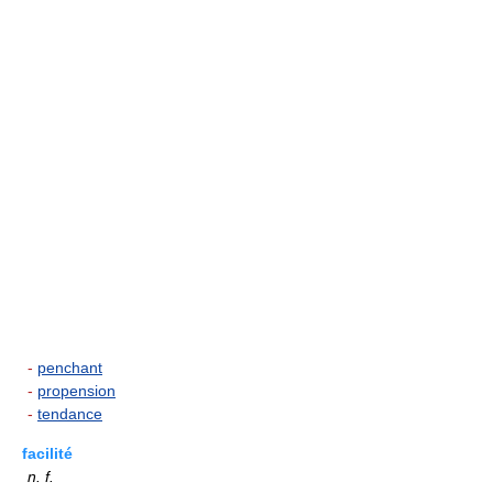
-
penchant
-
propension
-
tendance
facilité
n.
f.