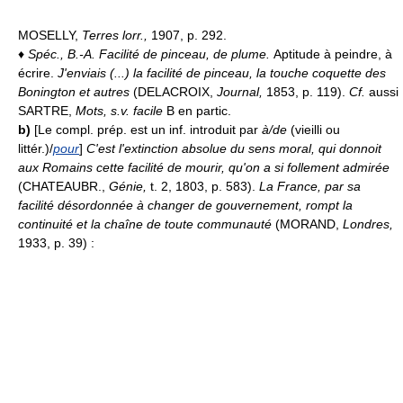
MOSELLY,
Terres lorr.,
1907, p. 292.
♦
Spéc.,
B.-A.
Facilité de pinceau, de plume.
Aptitude à peindre, à
écrire.
J'enviais (...) la facilité de pinceau, la touche coquette des
Bonington et autres
(DELACROIX,
Journal,
1853, p. 119).
Cf.
aussi
SARTRE,
Mots, s.v. facile
B en partic.
b)
[Le compl. prép. est un inf. introduit par
à/de
(vieilli ou
littér.)/
pour
]
C'est l'extinction absolue du sens moral, qui donnoit
aux Romains cette facilité de mourir, qu'on a si follement admirée
(CHATEAUBR.,
Génie,
t. 2, 1803, p. 583).
La France, par sa
facilité désordonnée à changer de gouvernement, rompt la
continuité et la chaîne de toute communauté
(MORAND,
Londres,
1933, p. 39) :