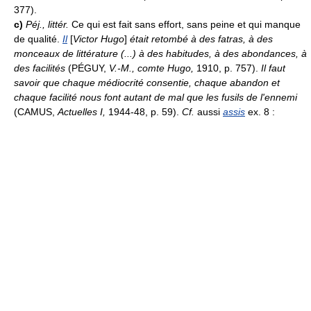
377).
c)
Péj., littér.
Ce qui est fait sans effort, sans peine et qui manque
de qualité.
Il
[
Victor Hugo
]
était retombé à des fatras, à des
monceaux de littérature (...) à des habitudes, à des abondances, à
des facilités
(PÉGUY,
V.-M., comte Hugo,
1910, p. 757).
Il faut
savoir que chaque médiocrité consentie, chaque abandon et
chaque facilité nous font autant de mal que les fusils de l'ennemi
(CAMUS,
Actuelles I,
1944-48, p. 59).
Cf.
aussi
assis
ex. 8 :