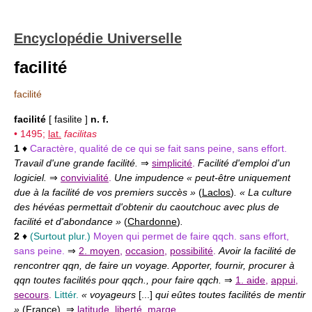
Encyclopédie Universelle
facilité
facilité
facilité
[ fasilite ]
n. f.
• 1495;
lat.
facilitas
1
♦
Caractère, qualité de ce qui se fait sans peine, sans effort.
Travail d'une grande facilité.
⇒
simplicité
.
Facilité d'emploi d'un
logiciel.
⇒
convivialité
.
Une impudence « peut-être uniquement
due à la facilité de vos premiers succès »
(
Laclos
)
. « La culture
des hévéas permettait d'obtenir du caoutchouc avec plus de
facilité et d'abondance »
(
Chardonne
)
.
2
♦
(Surtout plur.)
Moyen qui permet de faire qqch. sans effort,
sans peine.
⇒
2. moyen
,
occasion
,
possibilité
.
Avoir la facilité de
rencontrer qqn, de faire un voyage. Apporter, fournir, procurer à
qqn toutes facilités pour qqch., pour faire qqch.
⇒
1. aide
,
appui
,
secours
.
Littér.
« voyageurs
[...]
qui eûtes toutes facilités de mentir
»
(
France
)
.
⇒
latitude
,
liberté
,
marge
.