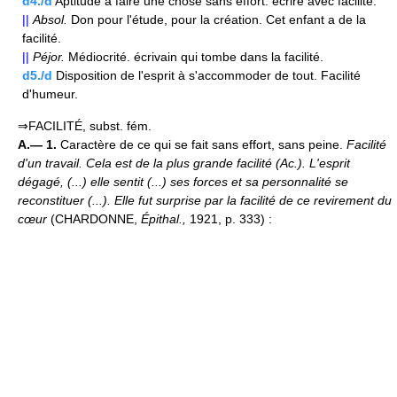
d4./d
Aptitude à faire une chose sans effort. écrire avec facilité.
||
Absol.
Don pour l'étude, pour la création. Cet enfant a de la
facilité.
||
Péjor.
Médiocrité. écrivain qui tombe dans la facilité.
d5./d
Disposition de l'esprit à s'accommoder de tout. Facilité
d'humeur.
⇒FACILITÉ, subst. fém.
A.— 1.
Caractère de ce qui se fait sans effort, sans peine.
Facilité
d'un travail.
Cela est de la plus grande facilité (
Ac.
).
L'esprit
dégagé, (...) elle sentit (...) ses forces et sa personnalité se
reconstituer (...). Elle fut surprise par la facilité de ce revirement du
cœur
(CHARDONNE,
Épithal.,
1921, p. 333) :