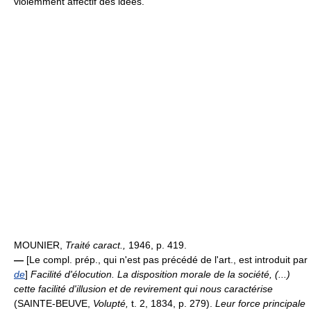
violemment affectif des idées.
MOUNIER,
Traité caract.,
1946, p. 419.
—
[Le compl. prép., qui n'est pas précédé de l'art., est introduit par
de
]
Facilité d'élocution.
La disposition morale de la société, (...)
cette facilité d'illusion et de revirement qui nous caractérise
(SAINTE-BEUVE,
Volupté,
t. 2, 1834, p. 279).
Leur force principale