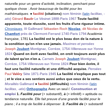
naturelle pour un genre d'activité, inclination, penchant pour
quelque chose :
Avoir beaucoup de facilité pour les
mathématiques.
●
facilité
(citations)
nom féminin
(
latin
facilitas
,
-
atis
)
Gérard
Bauër
Le Vésinet 1888-Paris 1967
Toute facilité
apparente, toute réussite, sont les fruits d'une rigueur intime.
Chroniques
, III Gallimard
Sébastien Roch
Nicolas
, dit Nicolas de
Chamfort
près de Clermont-Ferrand 1740-Paris 1794
Académie
française, 1781
La facilité est le plus beau don de la nature à
la condition qu'on n'en use jamais.
Maximes et pensées
Joseph
Joubert
Montignac, Corrèze, 1754-Villeneuve-sur-Yonne
1824
Quand on écrit avec facilité, on croit toujours avoir plus
de talent qu'on n'en a.
Carnets
Joseph
Joubert
Montignac,
Corrèze, 1754-Villeneuve-sur-Yonne 1824
Pour bien écrire, il
faut une facilité naturelle et une difficulté acquise.
Pensées
Paul
Valéry
Sète 1871-Paris 1945
La facilité n'explique pas tout
; et le vice a ses sentiers aussi ardus que ceux de la vertu.
Moralités
Gallimard
●
facilité
(difficultés)
nom féminin
(
latin
facilitas
,
-atis
)
Orthographe
Avec un seul
l
.
Construction et
emploi
1.
Facilité pour
(+ substantif),
à
(+ infinitif) = aptitude ou
tendance naturelle.
Elle fait preuve d'une grande facilité pour le
piano ; il a trop de facilité à dépenser
.
2.
Facilité de
(+ substantif