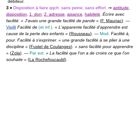
débiteur.
3
♦
Disposition à faire qqch. sans peine, sans effort.
⇒
aptitude
,
disposition
,
1. don
;
2. adresse
,
aisance
,
habileté
.
Écrire avec
facilité. « J'avais une grande facilité de parole »
(
F. Mauriac
)
.
—
Vieilli
Facilité de
(et inf.).
« L'apparente facilité d'apprendre est
cause de la perte des enfants »
(
Rousseau
)
.
—
Mod.
Facilité à,
pour. Facilité à s'exprimer. « une grande facilité à se plier à une
discipline »
(
Fustel de Coulanges
)
. « sans facilité pour apprendre
»
(
Zola
)
.
—
Par ext.
« La facilité que l'on a de croire ce que l'on
souhaite »
(
La Rochefoucauld
)
.