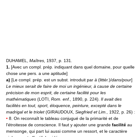
DUHAMEL,
Maîtres,
1937, p. 131.
1.
[Avec un compl. prép. indiquant dans quel domaine, pour quelle
chose une pers. a une aptitude]
a)
[Le compl. prép. est un subst. introduit par
à
(littér.)/
dans/pour
]
Le mieux serait de faire de moi un ingénieur, à cause de certaine
précision de mon esprit, de certaine facilité pour les
mathématiques
(LOTI,
Rom. enf.,
1890, p. 224).
Il avait des
facilités en tout, sport, éloquence, peinture, excepté dans le
madrigal et le triolet
(GIRAUDOUX,
Siegfried et Lim.,
1922, p. 26) :
•
8. On reconnaît le tableau conjugué de la primarité et de
l'étroitesse de conscience. Il faut y ajouter une grande
facilité
au
mensonge, qui part lui aussi comme un ressort, et le caractère