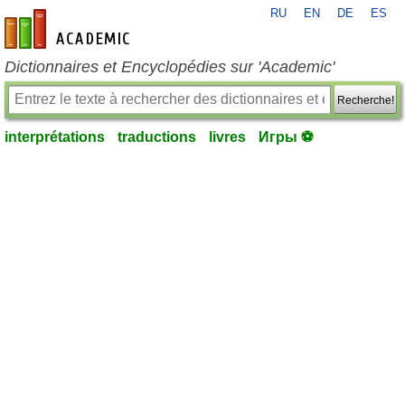
RU
EN
DE
ES
fr-academic.com
Dictionnaires et Encyclopédies sur 'Academic'
Recherche!
interprétations
traductions
livres
Игры ⚽