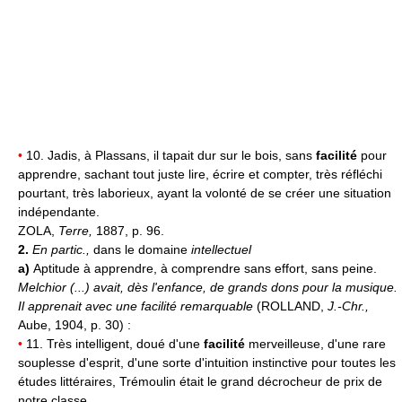
•
10. Jadis, à Plassans, il tapait dur sur le bois, sans
facilité
pour
apprendre, sachant tout juste lire, écrire et compter, très réfléchi
pourtant, très laborieux, ayant la volonté de se créer une situation
indépendante.
ZOLA,
Terre,
1887, p. 96.
2.
En partic.,
dans le domaine
intellectuel
a)
Aptitude à apprendre, à comprendre sans effort, sans peine.
Melchior (...) avait, dès l'enfance, de grands dons pour la musique.
Il apprenait avec une facilité remarquable
(ROLLAND,
J.-Chr.,
Aube, 1904, p. 30) :
•
11. Très intelligent, doué d'une
facilité
merveilleuse, d'une rare
souplesse d'esprit, d'une sorte d'intuition instinctive pour toutes les
études littéraires, Trémoulin était le grand décrocheur de prix de
notre classe.